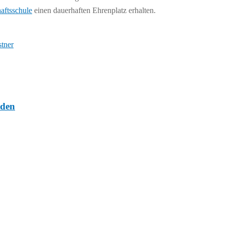
ftsschule
einen dauerhaften Ehrenplatz erhalten.
tner
rden